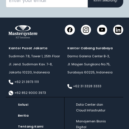
Kirim Sekarang!
Facebook
Instagram
YouTube
LinkedI
Kantor Pusat Jakarta
Kantor Cabang Surabaya
Sudirman 7.8, Tower 1, 25th Floor
Darmo Galeria Center B-3,
Jl. Jend. Sudirman Kav. 7-8,
Jl. Mayjen Sungkono No.75,
Jakarta 10220, Indonesia
Surabaya 60225, Indonesia
+62 21 3973 1111
+62 31 3328 3333
+62 852 9000 3973
Solusi
Data Center dan
Cloud Infastruktur
Berita
Manajemen Bisnis
Tentang Kami
Digital