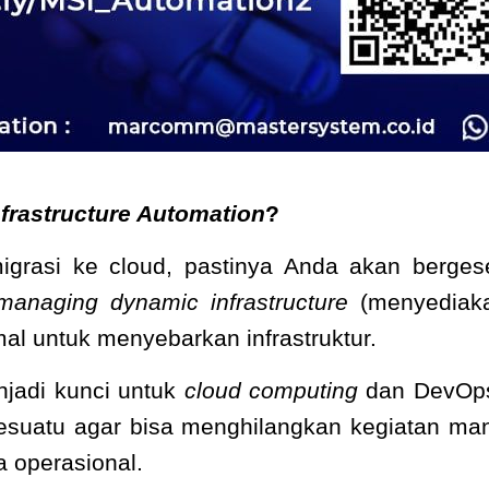
nfrastructure Automation
?
grasi ke cloud, pastinya Anda akan berges
managing dynamic infrastructure
(menyediaka
mal untuk menyebarkan infrastruktur.
jadi kunci untuk
cloud computing
dan DevOps
esuatu agar bisa menghilangkan kegiatan m
a operasional.