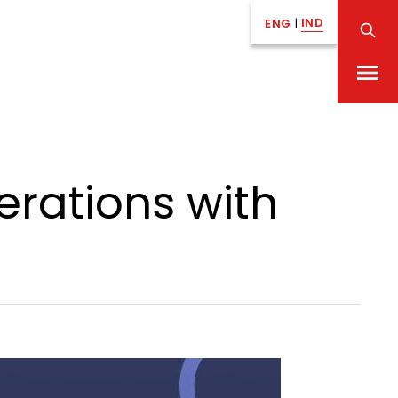
IND
ENG
|
erations with