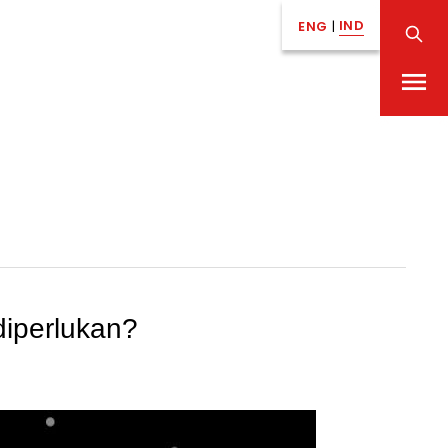
IND
ENG
|
diperlukan?