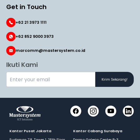
Get in Touch
+62 21 3973 1111
+62 852 9000 3973
marcomm@mastersystem.co.id
Ikuti Kami
Kirim Sekarang!
Facebook
Instagram
YouTube
LinkedI
Kantor Pusat Jakarta
Kantor Cabang Surabaya
Sudirman 7.8, Tower 1, 25th Floor
Darmo Galeria Center B-3,