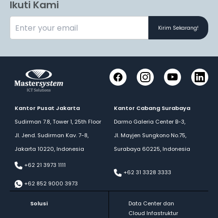
Ikuti Kami
Kirim Sekarang!
Facebook
Instagram
YouTube
LinkedI
Kantor Pusat Jakarta
Kantor Cabang Surabaya
Sudirman 7.8, Tower 1, 25th Floor
Darmo Galeria Center B-3,
Jl. Jend. Sudirman Kav. 7-8,
Jl. Mayjen Sungkono No.75,
Jakarta 10220, Indonesia
Surabaya 60225, Indonesia
+62 21 3973 1111
+62 31 3328 3333
+62 852 9000 3973
Solusi
Data Center dan
Cloud Infastruktur