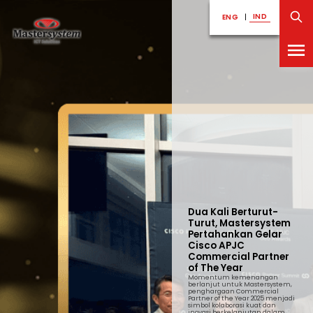
IND
IND
ENG
ENG
|
|
Dua Kali Berturut-
Turut, Mastersystem
Pertahankan Gelar
Cisco APJC
Commercial Partner
of The Year
Momentum kemenangan
berlanjut untuk Mastersystem,
penghargaan Commercial
Partner of the Year 2025 menjadi
simbol kolaborasi kuat dan
inovasi berkelanjutan dalam