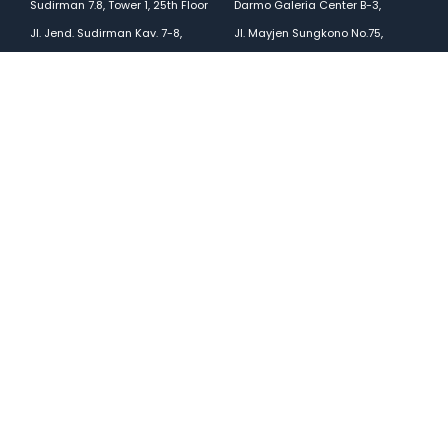
Sudirman 7.8, Tower 1, 25th Floor
Darmo Galeria Center B-3,
Jl. Jend. Sudirman Kav. 7-8,
Jl. Mayjen Sungkono No.75,
Jakarta 10220, Indonesia
Surabaya 60225, Indonesia
+62 21 3973 1111
+62 31 3328 3333
+62 852 9000 3973
Solusi
Data Center dan
Cloud Infastruktur
Berita
Manajemen Bisnis
Tentang Kami
Digital
Investor
Kolaborasi
Perusahaan
ESG
Arsitektur Keamanan
Karir
Adaptif
Kontak
Data dan AI
Sitemap
Jaringan Telko