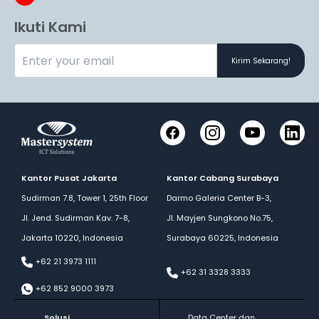
Ikuti Kami
Kirim Sekarang!
Facebook
Instagram
YouTube
LinkedI
Kantor Pusat Jakarta
Kantor Cabang Surabaya
Sudirman 7.8, Tower 1, 25th Floor
Darmo Galeria Center B-3,
Jl. Jend. Sudirman Kav. 7-8,
Jl. Mayjen Sungkono No.75,
Jakarta 10220, Indonesia
Surabaya 60225, Indonesia
+62 21 3973 1111
+62 31 3328 3333
+62 852 9000 3973
Solusi
Data Center dan