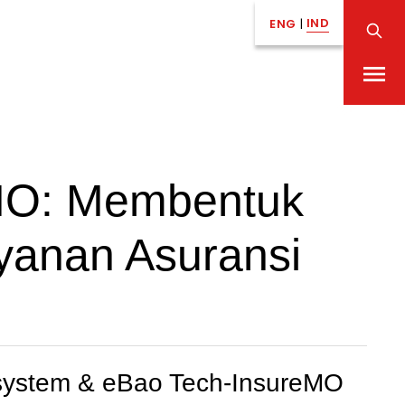
IND
ENG
|
MO: Membentuk
ayanan Asuransi
system & eBao Tech-InsureMO