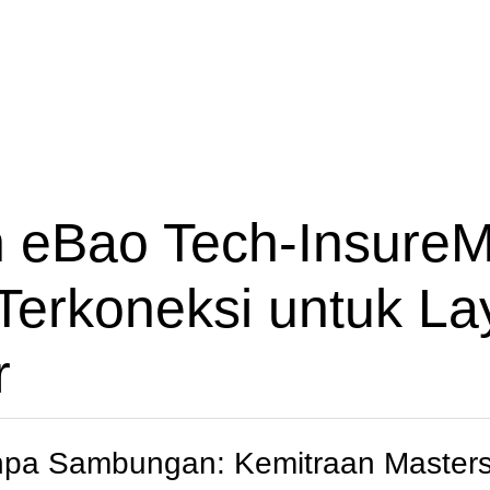
n eBao Tech-Insure
 Terkoneksi untuk L
r
anpa Sambungan: Kemitraan Master