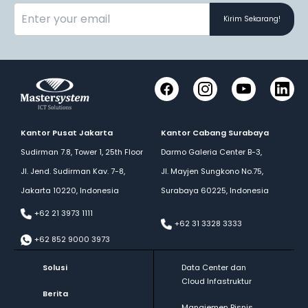
Kirim Sekarang!
Facebook
Instagram
YouTube
LinkedI
Kantor Pusat Jakarta
Kantor Cabang Surabaya
Sudirman 7.8, Tower 1, 25th Floor
Darmo Galeria Center B-3,
Jl. Jend. Sudirman Kav. 7-8,
Jl. Mayjen Sungkono No.75,
Jakarta 10220, Indonesia
Surabaya 60225, Indonesia
+62 21 3973 1111
+62 31 3328 3333
+62 852 9000 3973
Solusi
Data Center dan
Cloud Infastruktur
Berita
Manajemen Bisnis