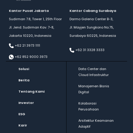
Kantor Pusat Jakarta
Kantor Cabang Surabaya
Sudirman 7.8, Tower 1, 25th Floor
Darmo Galeria Center B-3,
Jl. Jend. Sudirman Kav. 7-8,
Jl. Mayjen Sungkono No.75,
Jakarta 10220, Indonesia
Surabaya 60225, Indonesia
+62 21 3973 1111
+62 31 3328 3333
+62 852 9000 3973
Solusi
Data Center dan
Cloud Infastruktur
Berita
Manajemen Bisnis
Tentang Kami
Digital
Investor
Kolaborasi
Perusahaan
ESG
Arsitektur Keamanan
Karir
Adaptif