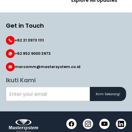
Explore All Updates
Get in Touch
+62 21 3973 1111
+62 852 9000 3973
marcomm@mastersystem.co.id
Ikuti Kami
Kirim Sekarang!
Facebook
Instagram
YouTube
LinkedI