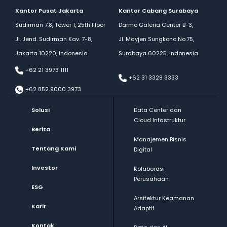
Kantor Pusat Jakarta
Kantor Cabang Surabaya
Sudirman 7.8, Tower 1, 25th Floor
Darmo Galeria Center B-3,
Jl. Jend. Sudirman Kav. 7-8,
Jl. Mayjen Sungkono No.75,
Jakarta 10220, Indonesia
Surabaya 60225, Indonesia
+62 21 3973 1111
+62 31 3328 3333
+62 852 9000 3973
Solusi
Data Center dan
Cloud Infastruktur
Berita
Manajemen Bisnis
Tentang Kami
Digital
Investor
Kolaborasi
Perusahaan
ESG
Arsitektur Keamanan
Karir
Adaptif
Kontak