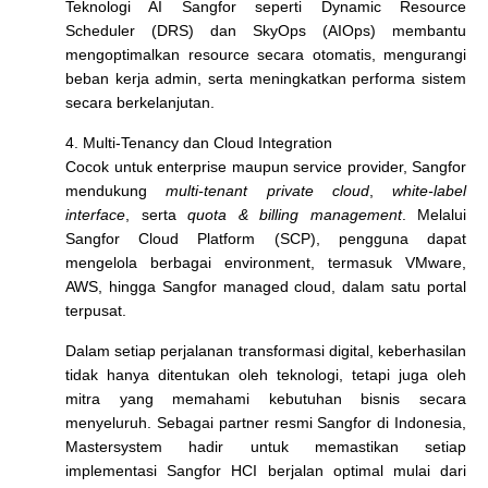
Teknologi AI Sangfor
seperti
Dynamic Resource
Scheduler (DRS)
dan
SkyOps (AIOps)
membantu
mengoptimalkan resource secara otomatis, mengurangi
beban kerja admin, serta meningkatkan performa sistem
secara berkelanjutan.
4. Multi-Tenancy dan Cloud Integration
Cocok untuk enterprise maupun service provider, Sangfor
mendukung
multi-tenant private cloud
,
white-label
interface
, serta
quota & billing
management
. Melalui
Sangfor Cloud Platform (SCP)
, pengguna dapat
mengelola berbagai environment, termasuk
VMware,
AWS,
hingga
Sangfor managed cloud
, dalam satu portal
terpusat.
Dalam setiap perjalanan transformasi digital, keberhasilan
tidak hanya ditentukan oleh teknologi, tetapi juga oleh
mitra yang memahami kebutuhan bisnis secara
menyeluruh. Sebagai partner resmi Sangfor di Indonesia,
Mastersystem hadir untuk memastikan setiap
implementasi Sangfor HCI berjalan optimal mulai dari