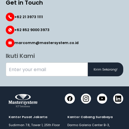
Get in Touch
+62 21 3973 1111
+62 852 9000 3973
marcomm@mastersystem.co.id
Ikuti Kami
Kirim Sekarang!
Facebook
Instagram
YouTube
LinkedI
Kantor Pusat Jakarta
Kantor Cabang Surabaya
Sudirman 7.8, Tower 1, 25th Floor
Darmo Galeria Center B-3,