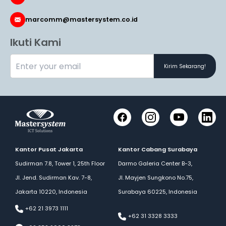
marcomm@mastersystem.co.id
Ikuti Kami
Kirim Sekarang!
Facebook
Instagram
YouTube
LinkedI
Kantor Pusat Jakarta
Kantor Cabang Surabaya
Sudirman 7.8, Tower 1, 25th Floor
Darmo Galeria Center B-3,
Jl. Jend. Sudirman Kav. 7-8,
Jl. Mayjen Sungkono No.75,
Jakarta 10220, Indonesia
Surabaya 60225, Indonesia
+62 21 3973 1111
+62 31 3328 3333