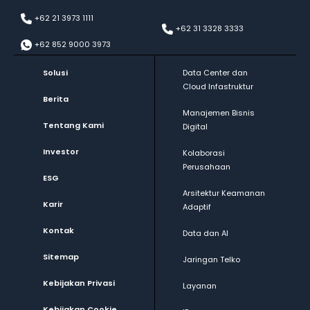
+62 21 3973 1111
+62 31 3328 3333
+62 852 9000 3973
Solusi
Data Center dan
Cloud Infastruktur
Berita
Manajemen Bisnis
Tentang Kami
Digital
Investor
Kolaborasi
Perusahaan
ESG
Arsitektur Keamanan
Karir
Adaptif
Kontak
Data dan AI
Sitemap
Jaringan Telko
Kebijakan Privasi
Layanan
Kebijakan Cookie