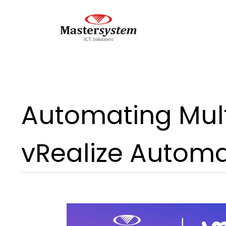
Automating Mult
vRealize Automa