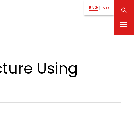
ENG
|
IND
cture Using