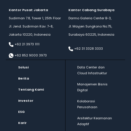
Kantor Pusat Jakarta
Kantor Cabang Surabaya
Sudirman 7.8, Tower 1, 25th Floor
Darmo Galeria Center B-3,
Jl. Jend. Sudirman Kav. 7-8,
Jl. Mayjen Sungkono No.75,
Jakarta 10220, Indonesia
Surabaya 60225, Indonesia
+62 21 3973 1111
+62 31 3328 3333
+62 852 9000 3973
Solusi
Data Center dan
Cloud Infastruktur
Berita
Manajemen Bisnis
Tentang Kami
Digital
Investor
Kolaborasi
Perusahaan
ESG
Arsitektur Keamanan
Karir
Adaptif