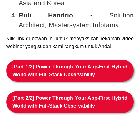
Asia and Korea
Ruli Handrio -
Solution
Architect
,
Mastersystem Infotama
Klik link di bawah ini untuk menyaksikan rekaman video
webinar yang sudah kami rangkum untuk Anda!
[Part 1/2] Power Through Your App-First Hybrid
World with Full-Stack Observability
[Part 2/2] Power Through Your App-First Hybrid
World with Full-Stack Observability