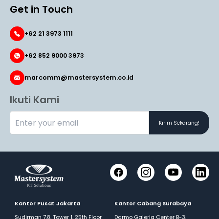
Get in Touch
+62 21 3973 1111
+62 852 9000 3973
marcomm@mastersystem.co.id
Ikuti Kami
Kirim Sekarang!
Facebook
Instagram
YouTube
LinkedI
Kantor Pusat Jakarta
Kantor Cabang Surabaya
Sudirman 7.8, Tower 1, 25th Floor
Darmo Galeria Center B-3,