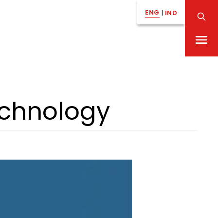
ENG
|
IND
echnology