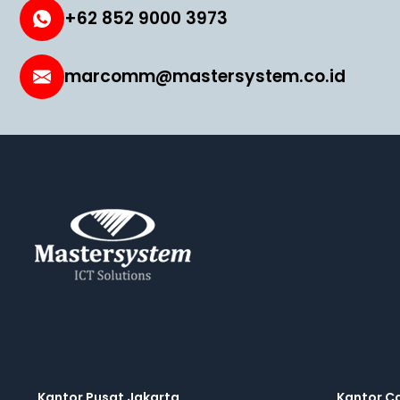
+62 852 9000 3973
marcomm@mastersystem.co.id
Kantor Pusat Jakarta
Kantor C