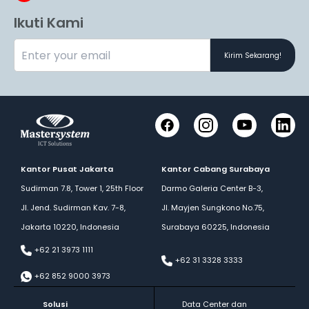
Ikuti Kami
Kirim Sekarang!
Facebook
Instagram
YouTube
LinkedI
Kantor Pusat Jakarta
Kantor Cabang Surabaya
Sudirman 7.8, Tower 1, 25th Floor
Darmo Galeria Center B-3,
Jl. Jend. Sudirman Kav. 7-8,
Jl. Mayjen Sungkono No.75,
Jakarta 10220, Indonesia
Surabaya 60225, Indonesia
+62 21 3973 1111
+62 31 3328 3333
+62 852 9000 3973
Solusi
Data Center dan