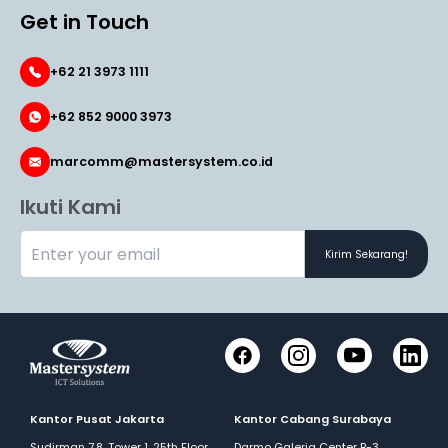
Get in Touch
+62 21 3973 1111
+62 852 9000 3973
marcomm@mastersystem.co.id
Ikuti Kami
Kirim Sekarang!
Facebook
Instagram
YouTube
LinkedI
Kantor Pusat Jakarta
Kantor Cabang Surabaya
Sudirman 7.8, Tower 1, 25th Floor
Darmo Galeria Center B-3,