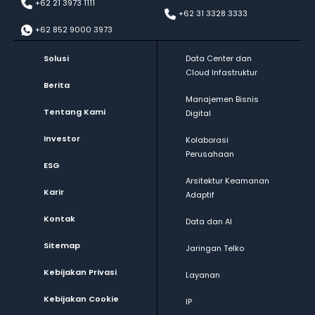
+62 21 3973 1111
+62 31 3328 3333
+62 852 9000 3973
Solusi
Data Center dan
Cloud Infastruktur
Berita
Manajemen Bisnis
Tentang Kami
Digital
Investor
Kolaborasi
Perusahaan
ESG
Arsitektur Keamanan
Karir
Adaptif
Kontak
Data dan AI
Sitemap
Jaringan Telko
Kebijakan Privasi
Layanan
Kebijakan Cookie
IP