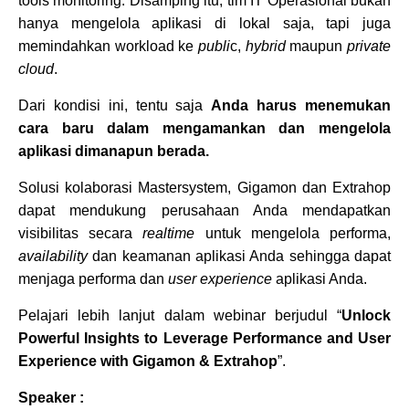
tools monitoring. Disamping itu, tim IT Operasional bukan
hanya mengelola aplikasi di lokal saja, tapi juga
memindahkan workload ke
publi
c,
hybrid
maupun
private
cloud
.
Dari kondisi ini, tentu saja
Anda harus menemukan
cara baru dalam mengamankan dan mengelola
aplikasi dimanapun berada.
Solusi kolaborasi Mastersystem, Gigamon dan Extrahop
dapat mendukung perusahaan Anda mendapatkan
visibilitas secara
realtime
untuk mengelola performa,
availability
dan keamanan aplikasi Anda sehingga dapat
menjaga performa dan
user experience
aplikasi Anda.
Pelajari lebih lanjut dalam webinar berjudul “
Unlock
Powerful Insights to Leverage Performance and User
Experience with Gigamon & Extrahop
”.
Speaker :