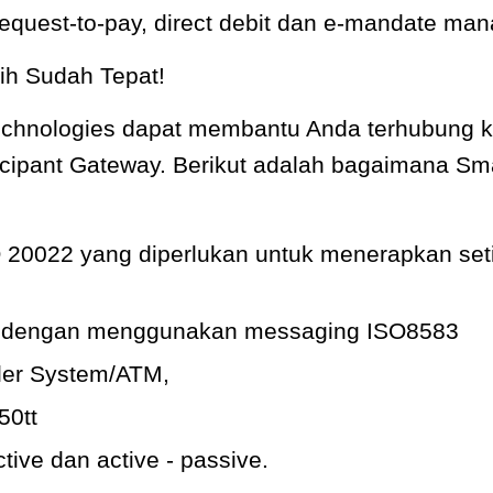
, request-to-pay, direct debit dan e-mandate ma
ih Sudah Tepat!
nologies dapat membantu An­­da terhubung ke
icipant Gateway.
Berikut adalah bagaimana Sma
0022 yang diperlukan untuk menerapkan seti
ng dengan menggunakan messaging ISO8583
ler System/ATM,
50tt
tive dan active - passive.