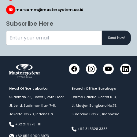
marcomm@mastersystem.co.id
Subscribe Here
Send Now!
Instagram
YouTube
Link
Facebook
Head Office Jakarta
Branch Office Surabaya
Sudirman 7.8, Tower 1, 25th Floor
Darmo Galeria Center B-3,
Jl. Jend. Sudirman Kav. 7-8,
Jl. Mayjen Sungkono No.75,
Jakarta 10220, Indonesia
Surabaya 60225, Indonesia
+62 21 3973 1111
+62 31 3328 3333
+62 852 9000 3973