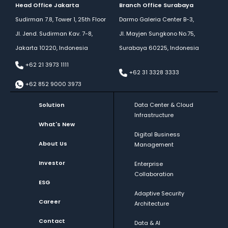
Head Office Jakarta
Branch Office Surabaya
Sudirman 7.8, Tower 1, 25th Floor
Darmo Galeria Center B-3,
Jl. Jend. Sudirman Kav. 7-8,
Jl. Mayjen Sungkono No.75,
Jakarta 10220, Indonesia
Surabaya 60225, Indonesia
+62 21 3973 1111
+62 31 3328 3333
+62 852 9000 3973
Solution
Data Center & Cloud
Infrastructure
What's New
Digital Business
About Us
Management
Investor
Enterprise
Collaboration
ESG
Adaptive Security
Career
Architecture
Contact
Data & AI