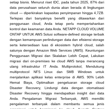
setiap bisnis. Menurut riset IDC, pada tahun 2025, 87% dari
data perusahaan seluruh dunia akan berada di lingkungan
cloud — diperkirakan kapasitas penyimpanan hingga 4,7ZB.
Terlepas dari banyaknya benefit yang ditawarkan dari
penggunaan cloud, Anda tetap perlu mempertahankan
kontrol dan keamanan data Anda. NETAPP CLOUD VOLUME
ONTAP UNTUK AWS Solusi software-defined storage terbaik
dengan kemampuan perlindungan data dan efisiensi storage
serta ketersediaan luas di ekosistem hybrid cloud, salah
satunya dengan Amazon Web Services (AWS). Keuntungan
Penggunaan Migrasi dan Skalakan Lebih Cepat, Lakukan
migrasi dari on-premises ke cloud AWS tanpa merancang
ulang infrastruktur IT Anda. Multiprotokol, Mendukung
multiprotocol NFS Linux dan SMB Windows untuk
menjalankan aplikasi kelas enterprise di AWS. 90% Lebih
Hemat Biaya, Optimalkan pengeluaran storage cloud
Disaster Recovery, Lindungi data dengan otomatisasi
Disaster Recovery hingga mendapatkan insight dari data
Anda. Pengalaman Migrasi Terbanyak, AWS memiliki
pengalaman terbanyak dalam membantu semua jenis