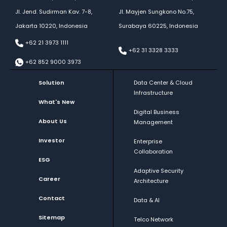
Jl. Jend. Sudirman Kav. 7-8,
Jl. Mayjen Sungkono No.75,
Jakarta 10220, Indonesia
Surabaya 60225, Indonesia
+62 21 3973 1111
+62 31 3328 3333
+62 852 9000 3973
Solution
Data Center & Cloud
Infrastructure
What's New
Digital Business
About Us
Management
Investor
Enterprise
Collaboration
ESG
Adaptive Security
Career
Architecture
Contact
Data & AI
Sitemap
Telco Network