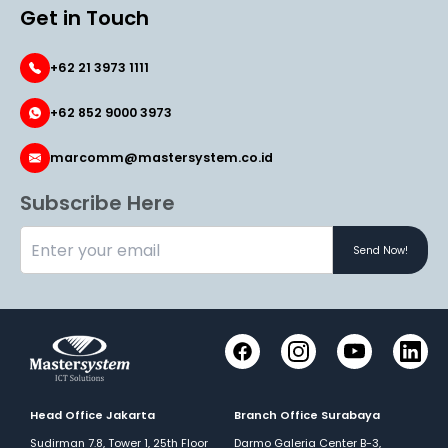
Get in Touch
+62 21 3973 1111
+62 852 9000 3973
marcomm@mastersystem.co.id
Subscribe Here
Send Now!
Instagram
YouTube
Link
Facebook
Head Office Jakarta
Branch Office Surabaya
Sudirman 7.8, Tower 1, 25th Floor
Darmo Galeria Center B-3,